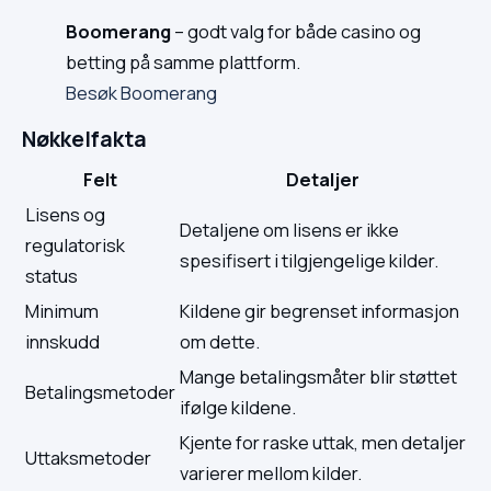
Boomerang
– godt valg for både casino og
betting på samme plattform.
Besøk Boomerang
Nøkkelfakta
Felt
Detaljer
Lisens og
Detaljene om lisens er ikke
regulatorisk
spesifisert i tilgjengelige kilder.
status
Minimum
Kildene gir begrenset informasjon
innskudd
om dette.
Mange betalingsmåter blir støttet
Betalingsmetoder
ifølge kildene.
Kjente for raske uttak, men detaljer
Uttaksmetoder
varierer mellom kilder.