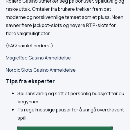
Rollero Casino utmerker seg på bonuser, spillutvalg og
raske uttak. Omtaler fra brukere trekker frem det
moderne og norskvennlige temaet som et pluss. Noen
savner flere jackpot-slots og høyere RTP-slots for
flere valgmuligheter.
(FAQ samlet nederst)
MagicRed Casino Anmeldelse
Nordic Slots Casino Anmeldelse
Tips fra eksperter
Spill ansvarlig og sett et personlig budsjett før du
begynner.
Ta regelmessige pauser for å unngå overdrevent
spill.