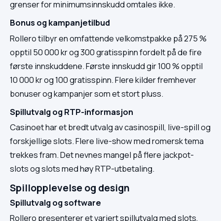
grenser for minimumsinnskudd omtales ikke.
Bonus og kampanjetilbud
Rollero tilbyr en omfattende velkomstpakke på 275 %
opptil 50 000 kr og 300 gratisspinn fordelt på de fire
første innskuddene. Første innskudd gir 100 % opptil
10 000 kr og 100 gratisspinn. Flere kilder fremhever
bonuser og kampanjer som et stort pluss.
Spillutvalg og RTP-informasjon
Casinoet har et bredt utvalg av casinospill, live-spill og
forskjellige slots. Flere live-show med romersk tema
trekkes fram. Det nevnes mangel på flere jackpot-
slots og slots med høy RTP-utbetaling.
Spillopplevelse og design
Spillutvalg og software
Rollero presenterer et variert spillutvalg med slots,