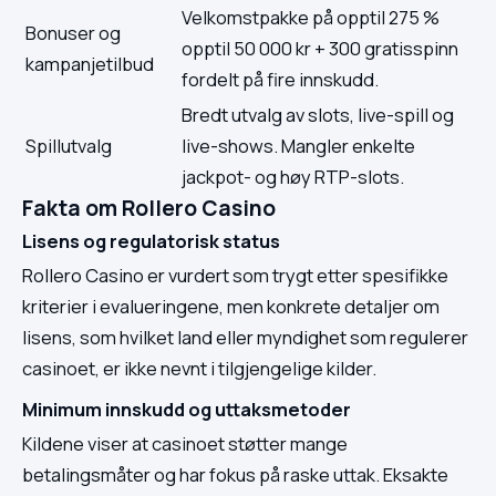
Velkomstpakke på opptil 275 %
Bonuser og
opptil 50 000 kr + 300 gratisspinn
kampanjetilbud
fordelt på fire innskudd.
Bredt utvalg av slots, live-spill og
Spillutvalg
live-shows. Mangler enkelte
jackpot- og høy RTP-slots.
Fakta om Rollero Casino
Lisens og regulatorisk status
Rollero Casino er vurdert som trygt etter spesifikke
kriterier i evalueringene, men konkrete detaljer om
lisens, som hvilket land eller myndighet som regulerer
casinoet, er ikke nevnt i tilgjengelige kilder.
Minimum innskudd og uttaksmetoder
Kildene viser at casinoet støtter mange
betalingsmåter og har fokus på raske uttak. Eksakte