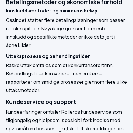
Betalingsmetoder og økonomiske forhold
Innskuddsmetoder og minimumsbeløp
Casinoet støtter flere betalingsløsninger som passer
norske spillere. Nøyaktige grenser for minste
innskudd og spesifikke metoder er ikke detaljert i
åpne kilder.
Uttaksprosess og behandlingstider
Raske uttak omtales som et konkurransefortrinn.
Behandlingstider kan variere, men brukerne
rapporterer om smidige prosesser gjennom flere ulike
uttaksmetoder.
Kundeservice og support
Kundeerfaringer omtaler Rolleros kundeservice som
tilgjengelig og hjelpsom, spesielt i forbindelse med
spørsmål om bonuser og uttak. Tilbakemeldinger om