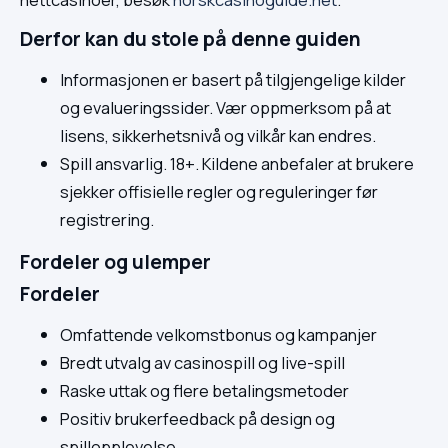
Derfor kan du stole på denne guiden
Informasjonen er basert på tilgjengelige kilder
og evalueringssider. Vær oppmerksom på at
lisens, sikkerhetsnivå og vilkår kan endres.
Spill ansvarlig. 18+. Kildene anbefaler at brukere
sjekker offisielle regler og reguleringer før
registrering.
Fordeler og ulemper
Fordeler
Omfattende velkomstbonus og kampanjer
Bredt utvalg av casinospill og live-spill
Raske uttak og flere betalingsmetoder
Positiv brukerfeedback på design og
spillopplevelse