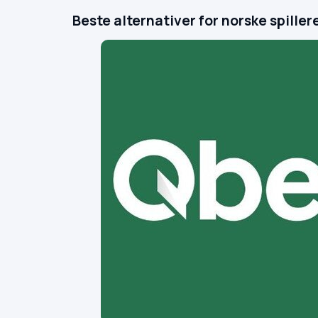
Beste alternativer for norske spiller