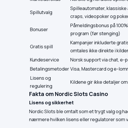
Spilleautomater, klassiske 
Spillutvalg
craps, videopoker og poke
Påmeldingsbonus på 100% o
Bonuser
program (før stenging)
Kampanjer inkluderte grati
Gratis spill
omtales ikke direkte i kild
Kundeservice
Norsk support via chat, e-p
Betalingsmetoder
Visa, Mastercard og e-lom
Lisens og
Kildene gir ikke detaljer om
regulering
Fakta om Nordic Slots Casino
Lisens og sikkerhet
Nordic Slots ble omtalt som et trygt valg og h
nærmere hvilken lisens eller regulatorer som 