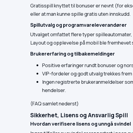
Gratisspill knyttet til bonuser er nevnt (for 
eller at man kunne spille gratis uten innskudd.
Spillutvalg og programvareleverandører
Utvalget omfattet flere typer spilleautomater, 
Layout og opplevelse på mobil ble fremhevet so
Brukererfaring og tilbakemeldinger
Positive erfaringer rundt bonuser og nors
VIP-fordeler og godt utvalg trekkes frem
Ingen registrerte brukeranmeldelser som
hendelser.
(FAQ samlet nederst)
Sikkerhet, Lisens og Ansvarlig Spill
Hvordan verifisere lisens og unngå svindel