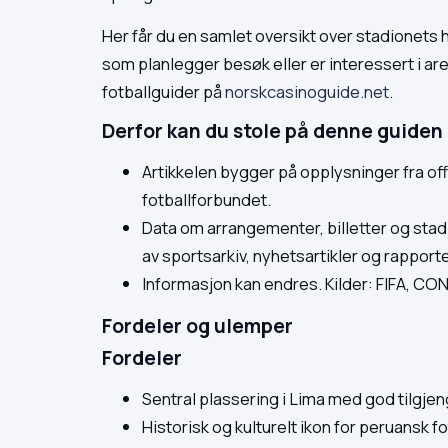
Her får du en samlet oversikt over stadionets h
som planlegger besøk eller er interessert i 
fotballguider på
norskcasinoguide.net
.
Derfor kan du stole på denne guiden
Artikkelen bygger på opplysninger fra of
fotballforbundet.
Data om arrangementer, billetter og stad
av sportsarkiv, nyhetsartikler og rapport
Informasjon kan endres. Kilder: FIFA, CO
Fordeler og ulemper
Fordeler
Sentral plassering i Lima med god tilgjen
Historisk og kulturelt ikon for peruansk 