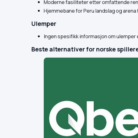
Moderne fasiliteter etter omfattende ren
Hjemmebane for Peru landslag og arena fo
Ulemper
Ingen spesifikk informasjon om ulemper el
Beste alternativer for norske spiller