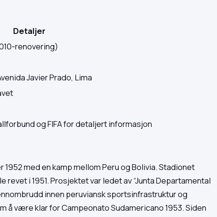
Detaljer
 2010-renovering)
venida Javier Prado, Lima
avet
allforbund og FIFA for detaljert informasjon
ber 1952 med en kamp mellom Peru og Bolivia. Stadionet
 revet i 1951. Prosjektet var ledet av “Junta Departamental
nnombrudd innen peruviansk sportsinfrastruktur og
 om å være klar for Campeonato Sudamericano 1953. Siden