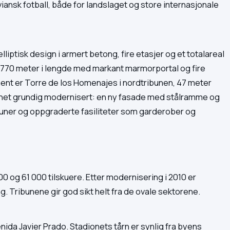
ansk fotball, både for landslaget og store internasjonale
liptisk design i armert betong, fire etasjer og et totalareal
 770 meter i lengde med markant marmorportal og fire
ment er Torre de los Homenajes i nordtribunen, 47 meter
dionet grundig modernisert: en ny fasade med stålramme og
ibuner og oppgraderte fasiliteter som garderober og
 og 61 000 tilskuere. Etter modernisering i 2010 er
g. Tribunene gir god sikt helt fra de ovale sektorene.
enida Javier Prado. Stadionets tårn er synlig fra byens