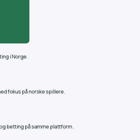
ing i Norge.
med fokus på norske spillere.
 og betting på samme plattform.