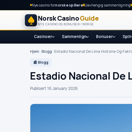
Nye casino for
norske spillere
Uavhengig sammenligning
Norsk Casino
Guide
NYE CASINO OG BONUSER I NORGE
Casinoer
Sammenlign
Bonuser
Spill
Hjem
›
Blogg
›
Estadio Nacional De Lima Historie Og Fakt
📰 Blogg
Estadio Nacional De 
Publisert 16 January 2026