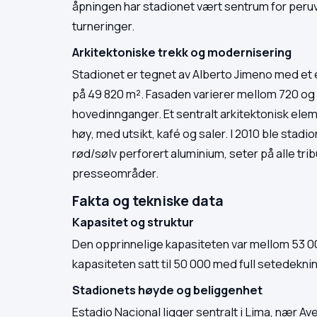
åpningen har stadionet vært sentrum for peruvi
turneringer.
Arkitektoniske trekk og modernisering
Stadionet er tegnet av Alberto Jimeno med et el
på 49 820 m². Fasaden varierer mellom 720 og
hovedinnganger. Et sentralt arkitektonisk ele
høy, med utsikt, kafé og saler. I 2010 ble sta
rød/sølv perforert aluminium, seter på alle tr
presseområder.
Fakta og tekniske data
Kapasitet og struktur
Den opprinnelige kapasiteten var mellom 53 000
kapasiteten satt til 50 000 med full setedeknin
Stadionets høyde og beliggenhet
Estadio Nacional ligger sentralt i Lima, nær Av