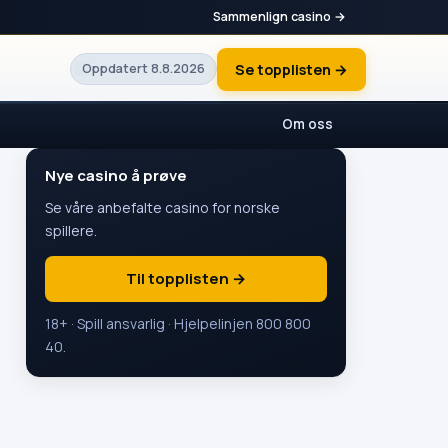
Sammenlign casino →
Se topplisten →
Oppdatert 8.8.2026
Om oss
Nye casino å prøve
Se våre anbefalte casino for norske
spillere.
Til topplisten →
18+ · Spill ansvarlig · Hjelpelinjen 800 800
40.