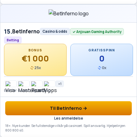
15.
BetInferno
Casino & odds
✓ Anjouan Gaming Authority
Betting
BONUS
GRATISSPINN
€1 000
0
25x
0x
+1
Bra for casino og betting
Til BetInferno →
Les anmeldelse
18+. Nye kunder. Se fullstendige vilkår på casinoet. Spill ansvarlig. Hjelpelinjen
800 800 40.