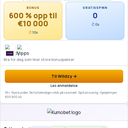
BONUS
GRATISSPINN
600 % opp til
0
€10 000
0x
10x
Bra for deg som liker store bonuspakker
Til Wildzy →
Les anmeldelse
18+. Nye kunder. Se fullstendige vilkår på casinoet. Spill ansvarlig. Hjelpelinjen
800 800 40.