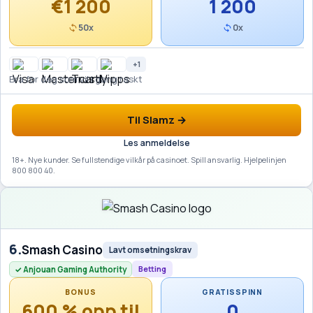
€1 200
1 200
50x
0x
+1
Bra for deg som vil i gang raskt
Til Slamz →
Les anmeldelse
18+. Nye kunder. Se fullstendige vilkår på casinoet. Spill ansvarlig. Hjelpelinjen
800 800 40.
6.
Smash Casino
Lavt omsetningskrav
Betting
✓ Anjouan Gaming Authority
BONUS
GRATISSPINN
600 % opp til
0