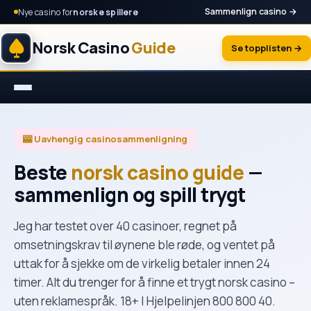
Sammenlign casino →
Nye casino for
norske spillere
Norsk Casino
Guide
Se topplisten →
🎰 Uavhengig casinosammenligning
Beste
norsk casino guide
—
sammenlign og spill trygt
Jeg har testet over 40 casinoer, regnet på
omsetningskrav til øynene ble røde, og ventet på
uttak for å sjekke om de virkelig betaler innen 24
timer. Alt du trenger for å finne et trygt norsk casino –
uten reklamespråk. 18+ | Hjelpelinjen 800 800 40.