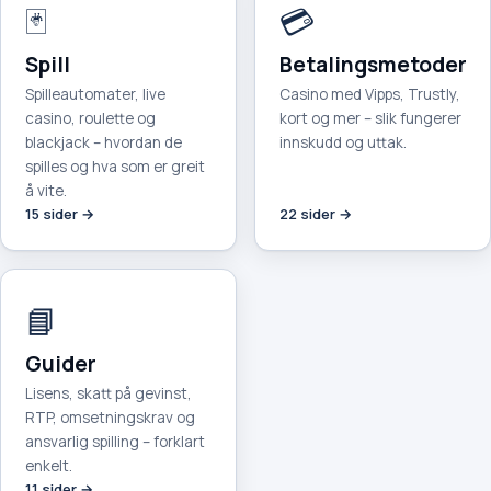
🃏
💳
Spill
Betalingsmetoder
Spilleautomater, live
Casino med Vipps, Trustly,
casino, roulette og
kort og mer – slik fungerer
blackjack – hvordan de
innskudd og uttak.
spilles og hva som er greit
å vite.
15 sider →
22 sider →
📘
Guider
Lisens, skatt på gevinst,
RTP, omsetningskrav og
ansvarlig spilling – forklart
enkelt.
11 sider →