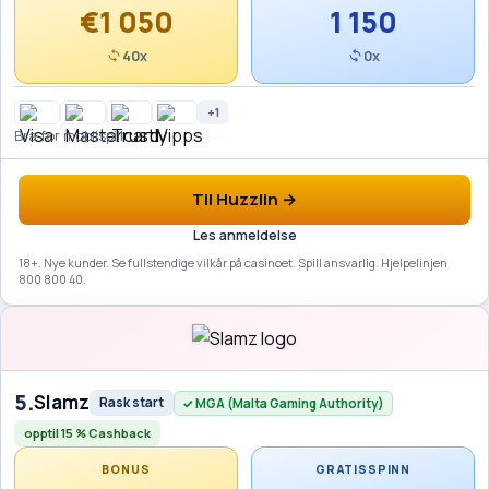
€1 050
1 150
40x
0x
+1
Bra for mobilspill
Til Huzzlin →
Les anmeldelse
18+. Nye kunder. Se fullstendige vilkår på casinoet. Spill ansvarlig. Hjelpelinjen
800 800 40.
5.
Slamz
Rask start
✓ MGA (Malta Gaming Authority)
opptil 15 % Cashback
BONUS
GRATISSPINN