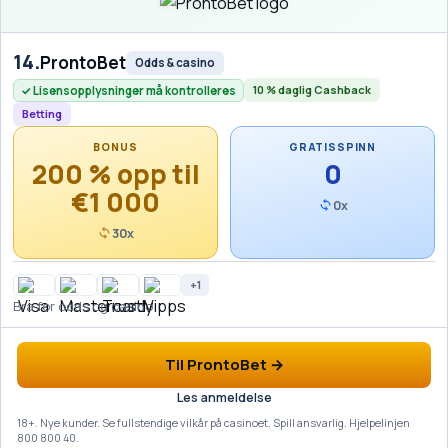
14.
ProntoBet
Odds & casino
10 % daglig Cashback
✓ Lisensopplysninger må kontrolleres
Betting
BONUS
GRATISSPINN
200 % opp til
0
€1 000
0x
30x
+1
Bra for odds og casino
Til ProntoBet →
Les anmeldelse
18+. Nye kunder. Se fullstendige vilkår på casinoet. Spill ansvarlig. Hjelpelinjen
800 800 40.