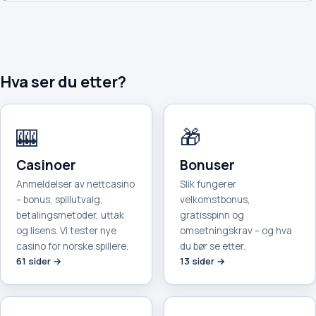
Hva ser du etter?
🎰
🎁
Casinoer
Bonuser
Anmeldelser av nettcasino
Slik fungerer
– bonus, spillutvalg,
velkomstbonus,
betalingsmetoder, uttak
gratisspinn og
og lisens. Vi tester nye
omsetningskrav – og hva
casino for norske spillere.
du bør se etter.
61 sider →
13 sider →