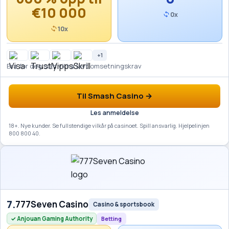
€10 000
0x
10x
+1
Bra for deg som vil ha lavt omsetningskrav
Til Smash Casino →
Les anmeldelse
18+. Nye kunder. Se fullstendige vilkår på casinoet. Spill ansvarlig. Hjelpelinjen
800 800 40.
7.
777Seven Casino
Casino & sportsbook
Betting
✓ Anjouan Gaming Authority