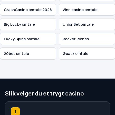
CrashCasino omtale 2026
Vinn casino omtale
Big Lucky omtale
UnionBet omtale
Lucky Spins omtale
Rocket Riches
20bet omtale
Goatz omtale
Slik velger du et trygt casino
1