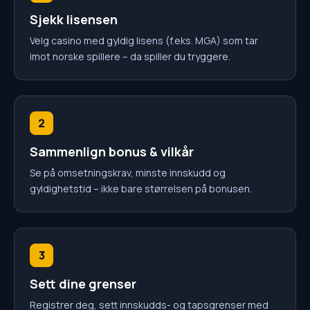
Sjekk lisensen
Velg casino med gyldig lisens (f.eks. MGA) som tar
imot norske spillere – da spiller du tryggere.
2
Sammenlign bonus & vilkår
Se på omsetningskrav, minste innskudd og
gyldighetstid – ikke bare størrelsen på bonusen.
3
Sett dine grenser
Registrer deg, sett innskudds- og tapsgrenser med