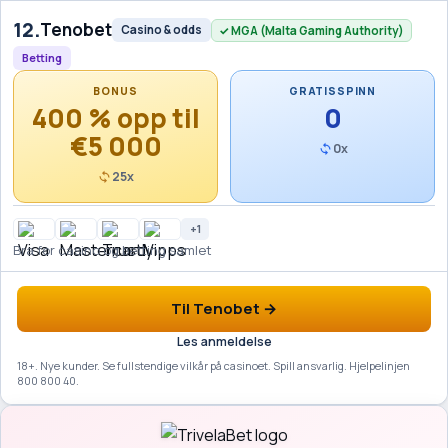
12.
Tenobet
Casino & odds
✓ MGA (Malta Gaming Authority)
Betting
BONUS
GRATISSPINN
400 % opp til
0
€5 000
0x
25x
+1
Bra for casino og betting samlet
Til Tenobet →
Les anmeldelse
18+. Nye kunder. Se fullstendige vilkår på casinoet. Spill ansvarlig. Hjelpelinjen
800 800 40.