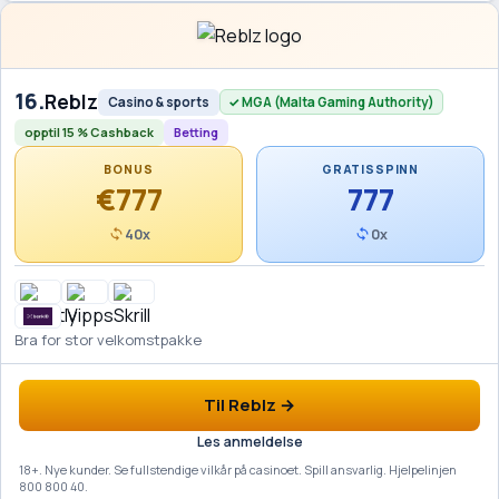
16.
Reblz
Casino & sports
✓ MGA (Malta Gaming Authority)
opptil 15 % Cashback
Betting
BONUS
GRATISSPINN
€777
777
40x
0x
Bra for stor velkomstpakke
Til Reblz →
Les anmeldelse
18+. Nye kunder. Se fullstendige vilkår på casinoet. Spill ansvarlig. Hjelpelinjen
800 800 40.