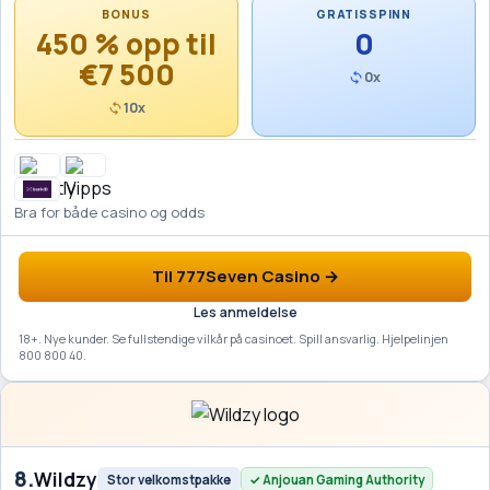
BONUS
GRATISSPINN
450 % opp til
0
€7 500
0x
10x
Bra for både casino og odds
Til 777Seven Casino →
Les anmeldelse
18+. Nye kunder. Se fullstendige vilkår på casinoet. Spill ansvarlig. Hjelpelinjen
800 800 40.
8.
Wildzy
Stor velkomstpakke
✓ Anjouan Gaming Authority