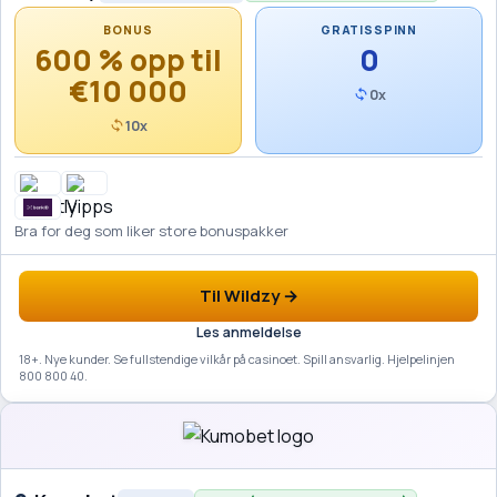
BONUS
GRATISSPINN
600 % opp til
0
€10 000
0x
10x
Bra for deg som liker store bonuspakker
Til Wildzy →
Les anmeldelse
18+. Nye kunder. Se fullstendige vilkår på casinoet. Spill ansvarlig. Hjelpelinjen
800 800 40.