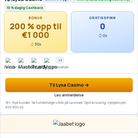
10 % daglig Cashback
BONUS
GRATISSPINN
200 % opp til
0
€1 000
0x
30x
+1
Bra for en enkel casinoopplevelse
Til Lysa Casino →
Les anmeldelse
18+. Nye kunder. Se fullstendige vilkår på casinoet. Spill ansvarlig. Hjelpelinjen
800 800 40.