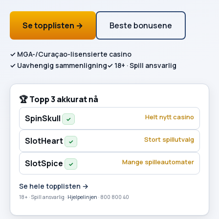
Se topplisten →
Beste bonusene
✓ MGA-/Curaçao-lisensierte casino
✓ Uavhengig sammenligning
✓ 18+ · Spill ansvarlig
🏆 Topp 3 akkurat nå
Helt nytt casino
SpinSkull
✓
Stort spillutvalg
SlotHeart
✓
Mange spilleautomater
SlotSpice
✓
Se hele topplisten →
18+ · Spill ansvarlig ·
Hjelpelinjen
· 800 800 40