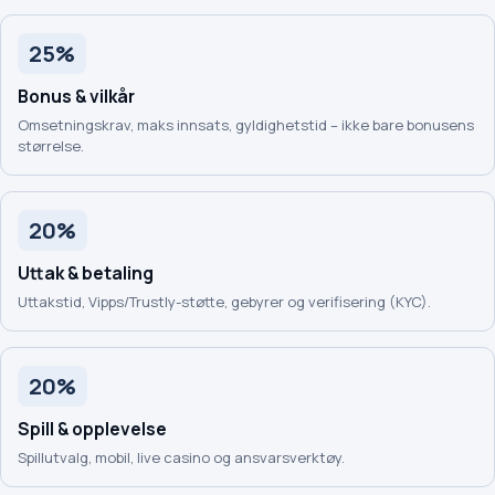
25%
Bonus & vilkår
Omsetningskrav, maks innsats, gyldighetstid – ikke bare bonusens
størrelse.
20%
Uttak & betaling
Uttakstid, Vipps/Trustly-støtte, gebyrer og verifisering (KYC).
20%
Spill & opplevelse
Spillutvalg, mobil, live casino og ansvarsverktøy.