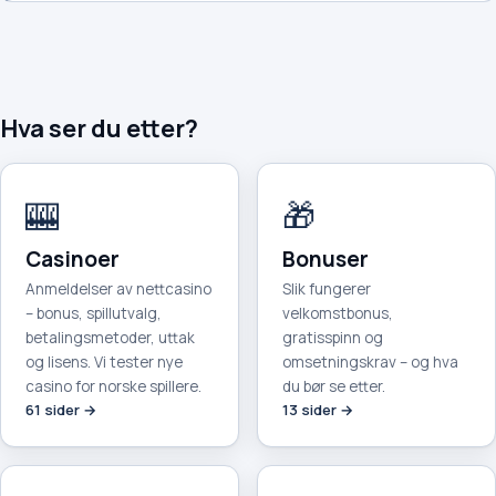
Hva ser du etter?
🎰
🎁
Casinoer
Bonuser
Anmeldelser av nettcasino
Slik fungerer
– bonus, spillutvalg,
velkomstbonus,
betalingsmetoder, uttak
gratisspinn og
og lisens. Vi tester nye
omsetningskrav – og hva
casino for norske spillere.
du bør se etter.
61 sider →
13 sider →