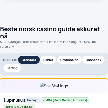
Beste norsk casino guide akkurat
nå
MGA-/Curaçao-lisensierte casino · Sist kontrollert 8 august 2026 ·
slik
vurderer vi
Standard
Bonus
Gratisspinn
Cashback
SORTER:
Betting
1.
SpinSkull
Helt nytt
✓ MGA (Malta Gaming Authority)
opptil 15 % Cashback